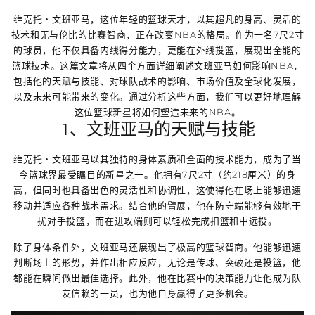
维克托・文班亚马，这位年轻的篮球天才，以其超凡的身高、灵活的
技术和无与伦比的比赛智商，正在改变NBA的格局。作为一名7尺2寸
的球员，他不仅具备内线得分能力，更能在外线投篮，展现出全能的
篮球技术。这篇文章将从四个方面详细阐述文班亚马如何影响NBA，
包括他的天赋与技能、对球队战术的影响、市场价值及全球化发展，
以及未来可能带来的变化。通过分析这些方面，我们可以更好地理解
这位篮球新星将如何塑造未来的NBA。
1、文班亚马的天赋与技能
维克托・文班亚马以其独特的身体素质和全面的技术能力，成为了当
今篮球界最受瞩目的新星之一。他拥有7尺2寸（约218厘米）的身
高，但同时也具备出色的灵活性和协调性，这使得他在场上能够迅速
移动并适应各种战术需求。结合他的臂展，他在防守端能够有效地干
扰对手投篮，而在进攻端则可以轻松完成扣篮和中远投。
除了身体条件外，文班亚马还展现出了极高的篮球智商。他能够迅速
判断场上的形势，并作出相应反应，无论是传球、突破还是投篮，他
都能在瞬间做出最佳选择。此外，他在比赛中的决策能力让他成为队
友信赖的一员，也为他自身赢得了更多机会。