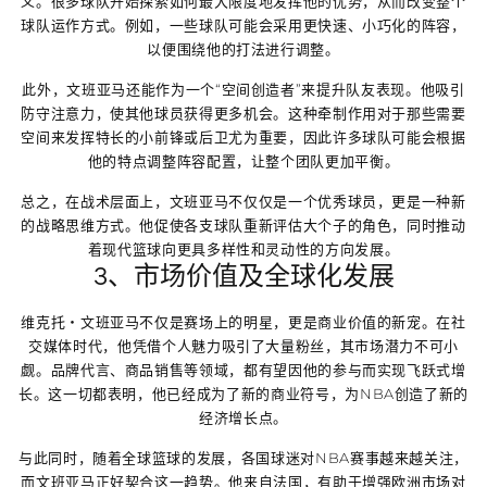
义。很多球队开始探索如何最大限度地发挥他的优势，从而改变整个
球队运作方式。例如，一些球队可能会采用更快速、小巧化的阵容，
以便围绕他的打法进行调整。
此外，文班亚马还能作为一个“空间创造者”来提升队友表现。他吸引
防守注意力，使其他球员获得更多机会。这种牵制作用对于那些需要
空间来发挥特长的小前锋或后卫尤为重要，因此许多球队可能会根据
他的特点调整阵容配置，让整个团队更加平衡。
总之，在战术层面上，文班亚马不仅仅是一个优秀球员，更是一种新
的战略思维方式。他促使各支球队重新评估大个子的角色，同时推动
着现代篮球向更具多样性和灵动性的方向发展。
3、市场价值及全球化发展
维克托・文班亚马不仅是赛场上的明星，更是商业价值的新宠。在社
交媒体时代，他凭借个人魅力吸引了大量粉丝，其市场潜力不可小
觑。品牌代言、商品销售等领域，都有望因他的参与而实现飞跃式增
长。这一切都表明，他已经成为了新的商业符号，为NBA创造了新的
经济增长点。
与此同时，随着全球篮球的发展，各国球迷对NBA赛事越来越关注，
而文班亚马正好契合这一趋势。他来自法国，有助于增强欧洲市场对