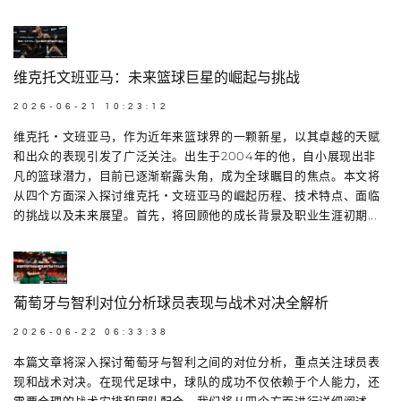
维克托文班亚马：未来篮球巨星的崛起与挑战
2026-06-21 10:23:12
维克托・文班亚马，作为近年来篮球界的一颗新星，以其卓越的天赋
和出众的表现引发了广泛关注。出生于2004年的他，自小展现出非
凡的篮球潜力，目前已逐渐崭露头角，成为全球瞩目的焦点。本文将
从四个方面深入探讨维克托・文班亚马的崛起历程、技术特点、面临
的挑战以及未来展望。首先，将回顾他的成长背景及职业生涯初期...
葡萄牙与智利对位分析球员表现与战术对决全解析
2026-06-22 06:33:38
本篇文章将深入探讨葡萄牙与智利之间的对位分析，重点关注球员表
现和战术对决。在现代足球中，球队的成功不仅依赖于个人能力，还
需要合理的战术安排和团队配合。我们将从四个方面进行详细阐述，