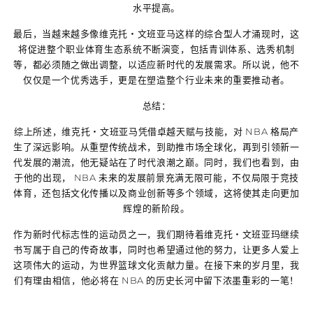
水平提高。
最后，当越来越多像维克托・文班亚马这样的综合型人才涌现时，这
将促进整个职业体育生态系统不断演变，包括青训体系、选秀机制
等，都必须随之做出调整，以适应新时代的发展需求。所以说，他不
仅仅是一个优秀选手，更是在塑造整个行业未来的重要推动者。
总结：
综上所述，维克托・文班亚马凭借卓越天赋与技能，对 NBA 格局产
生了深远影响。从重塑传统战术，到助推市场全球化，再到引领新一
代发展的潮流，他无疑站在了时代浪潮之巅。同时，我们也看到，由
于他的出现， NBA 未来的发展前景充满无限可能，不仅局限于竞技
体育，还包括文化传播以及商业创新等多个领域，这将使其走向更加
辉煌的新阶段。
作为新时代标志性的运动员之一，我们期待着维克托・文班亚玛继续
书写属于自己的传奇故事，同时也希望通过他的努力，让更多人爱上
这项伟大的运动，为世界篮球文化贡献力量。在接下来的岁月里，我
们有理由相信，他必将在 NBA 的历史长河中留下浓墨重彩的一笔！