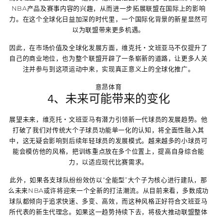
NBA产品及赛事内容的兴趣，从而进一步拓展联盟在国际上的影响
力。在这个全球化日益加深的时代里，一个国际化背景的新星显然可
以为联盟带来更多机遇。
因此，在市场价值及全球化发展方面，维克托・文班亚马不仅提升了
自己的商业地位，也为整个联盟开辟了一条崭新的道路，让更多人关
注并参与到这项运动中来，实现真正意义上的全球化推广。
意昂体育
4、未来可能带来的变化
展望未来，维克托・文班亚马有潜力引领新一代球员的发展趋势。他
打破了我们对传统大个子球员功能单一化的认知，将全面性融入其
中，这无疑会影响到后续年轻球员的发展模式。越来越多的小球员可
能会模仿他的风格，把训练重点放在多个位置上，提高自身综合能
力，以适应现代比赛需求。
此外，如果各支球队纷纷效仿以“全能型”大个子为核心进行建队，那
么未来NBA或许将迎来一个全新的打法潮流。从目前来看，多数成功
球队都倾向于追求快速、多变、高效，而这种风格正好符合文班亚马
所代表的新生代理念。如果这一趋势持续下去，将极大推动联盟整体