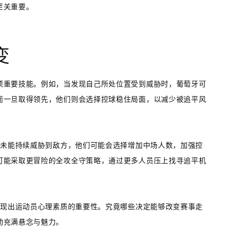
至关重要。
变
项重要技能。例如，当发现自己所处位置受到威胁时，葡萄牙可
而一旦取得领先，他们则会选择控球稳住局面，以减少被追平风
锋未能持续威胁到敌方，他们可能会选择增加中场人数，加强控
可能采取更冒险的全攻全守策略，通过更多人员压上找寻追平机
体现出运动员心理素质的重要性。究竟哪些决定能够改变赛事走
动充满悬念与魅力。