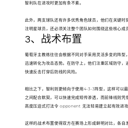
智利队在进攻时更加有条不紊。
此外，两支球队还有许多优秀角色球员，他们在关键时
注明星球员，还必须关注整个团队如何围绕这些核心成
3、战术布置
葡萄牙主教练往往会根据不同对手采用灵活多变的阵型，但
迅速转化为攻击态势。在防守上，他们注重区域防守，
快速反击打穿后防线的风险。
相比之下，智利则更倾向于使用4-3-3阵型，这样可
之间配合默契，可以快速完成短传渗透，而前锋线则凭
高度压迫式打法令 opponent 无法轻易建立起有效
这样的战术布置使得双方在赛场上形成鲜明对比，各自