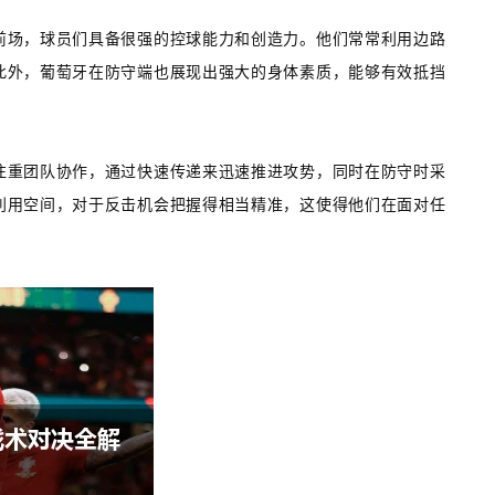
前场，球员们具备很强的控球能力和创造力。他们常常利用边路
此外，葡萄牙在防守端也展现出强大的身体素质，能够有效抵挡
注重团队协作，通过快速传递来迅速推进攻势，同时在防守时采
利用空间，对于反击机会把握得相当精准，这使得他们在面对任