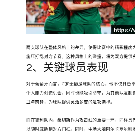
两支球队在整体风格上的差异，使得比赛中的精彩程度
施压打乱对方节奏。这种风格上的碰撞，将为双方提供
2、关键球员表现
对于葡萄牙而言，C罗无疑是球队的核心，他不仅具备
个人能力创造机会，同时也能吸引防守，为其他队友制
卫与前锋，为球队提供灵活多变的进攻选择。
而在智利队内，桑切斯作为攻击线的重要一环，同样具
以随时威胁到对方门框。同时，中场大脑阿尔卡塞尔则