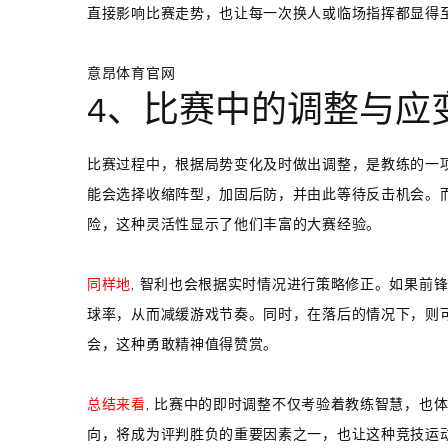
直接影响比赛走势，也让每一次换人或临场指挥都显得
意昂体育官网
4、比赛中的调整与应
比赛过程中，根据局势变化及时做出调整，是教练的一
能会选择收缩阵型，加固后防，并由此等待反击机会。
险，这种灵活性显示了他们丰富的大赛经验。
同样地
, 智利也会根据实时情况进行策略修正。如果前
球率，从而减缓游戏节奏。同时，在落后的情况下，则
会，这种勇敢精神值得赞赏。
总结来看
, 比赛中的即时调整不仅考验着教练智慧，也
向，将成为评判胜负的重要因素之一，也让这种竞技运