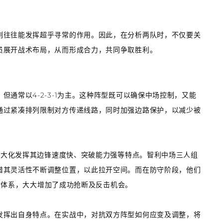
刻往往能发挥超乎寻常的作用。因此，在分析两队时，不仅要关
员展开战术布局，从而形成合力，共同争取胜利。
通常以4-2-3-1为主。这种阵型既可以确保中场控制，又能
通过紧凑排列限制对方传递线路，同时加强边路保护，以减少被
以最大化发挥其边锋速度快、突破能力强等特点。智利中场三人组
借其灵活性不断调整位置，以此拉开空间。而在防守阶段，他们
进攻体系，大大增加了成功抢断及反击机会。
发挥出自身特点。在实战中，对抗双方阵型如何应变及调整，将