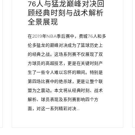
76人与猛龙巅峰对决回
顾经典时刻与战术解析
全景展现
在2019年NBA季后赛中，费城76人和多
伦多猛龙的巅峰对决成为了篮球历史上
的经典之战。这场系列赛不仅展现了双
方球员的高超技艺，更是在关键时刻产
生了一些令人难以忘怀的瞬间。特别是
第四场比赛中的绝杀球，更是让整个联
盟为之震动。本文将从经典时刻、战术
解析、球员表现及系列赛影响四个方
面，对这一系列精彩对决...