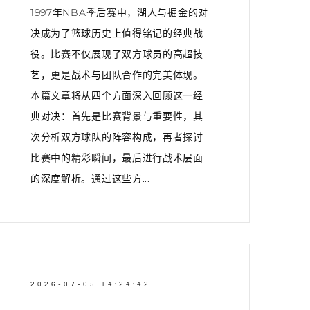
1997年NBA季后赛中，湖人与掘金的对
决成为了篮球历史上值得铭记的经典战
役。比赛不仅展现了双方球员的高超技
艺，更是战术与团队合作的完美体现。
本篇文章将从四个方面深入回顾这一经
典对决：首先是比赛背景与重要性，其
次分析双方球队的阵容构成，再者探讨
比赛中的精彩瞬间，最后进行战术层面
的深度解析。通过这些方...
2026-07-05 14:24:42