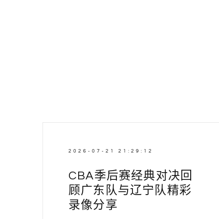
2026-07-21 21:29:12
CBA季后赛经典对决回
顾广东队与辽宁队精彩
录像分享