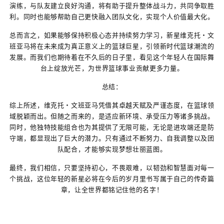
演练，与队友建立良好沟通，将有助于提升整体战斗力，共同争取胜
利。同时也能够帮助自己更快融入团队文化，实现个人价值最大化。
总而言之，如果能够保持积极心态并持续努力学习，新星维克托・文
班亚马将在未来成为真正意义上的篮球巨星，引领新时代篮球潮流的
发展。而我们也期待着在不久后的日子里，看见这个年轻人在国际舞
台上绽放光芒，为世界篮球事业贡献更多力量。
总结：
综上所述，维克托・文班亚马凭借其卓越天赋及严谨态度，在篮球领
域脱颖而出。但随之而来的，是适应新环境、承受压力等诸多挑战。
同时，他独特技能组合也为其提供了无限可能，无论是进攻端还是防
守端，都显现出了巨大的潜力。只有通过不断努力、自我调整以及团
队配合，才能够实现梦想壮丽蓝图。
最终，我们相信，只要坚持初心，不畏艰难，以韧劲和智慧面对每一
个挑战，这位年轻的新星必将在今后的岁月里书写属于自己的传奇篇
章，让全世界都铭记住他的名字！