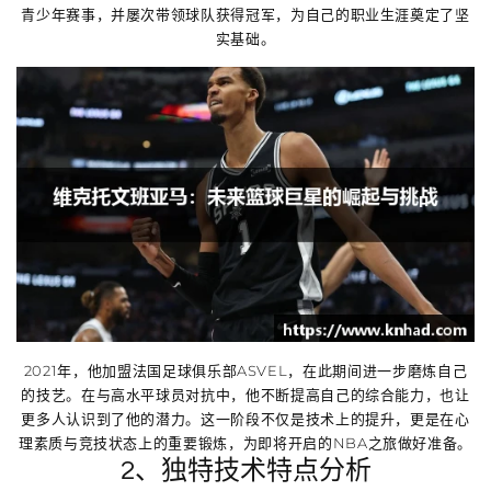
青少年赛事，并屡次带领球队获得冠军，为自己的职业生涯奠定了坚
实基础。
2021年，他加盟法国足球俱乐部ASVEL，在此期间进一步磨炼自己
的技艺。在与高水平球员对抗中，他不断提高自己的综合能力，也让
更多人认识到了他的潜力。这一阶段不仅是技术上的提升，更是在心
理素质与竞技状态上的重要锻炼，为即将开启的NBA之旅做好准备。
2、独特技术特点分析