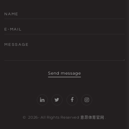
NAME
E-MAIL
MESSAGE
Send message
©
2026
- All Rights Reserved
意昂体育官网
.