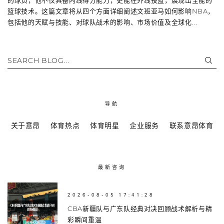
篮球技术。这篇文章将从四个方面详细阐述文班亚马如何影响NBA，
包括他的天赋与技能、对球队战术的影响、市场价值及全球化...
SEARCH BLOG...
导航
关于意昂
体育热点
体育明星
企业服务
联系意昂体育
最新咨询
2026-08-05 17:41:28
CBA新疆队与广东队经典对决回顾战术解析与精
彩瞬间重温