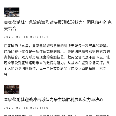
皇家盐湖城与急流的激烈对决展现篮球魅力与团队精神的完
美结合
2026-06-16 06:34:04
在篮球的世界里，皇家盐湖城与急流的对决无疑是一次经典的较量。
这场比赛不仅仅是一场体育竞技的展示，更是团队精神和篮球魅力的
完美结合。双方球员展现出的高超技艺、默契配合以及不屈斗志，让
观众感受到篮球运动带来的激情与魅力。从战术布置到临场发挥，从
个人能力到团队协作，每一个环节都彰显了这项运动的精髓。本文
将...
皇家盐湖城迎战冲击球队力争主场胜利展现实力与决心
2026-06-16 06:34:16