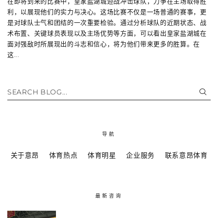
在即将到来的比赛中，皇家盐湖城迎战冲击球队，力争在主场取得胜
利，以展现他们的实力与决心。这场比赛不仅是一场普通的赛事，更
是对球队士气和团结的一次重要检验。通过分析球队的近期状态、战
术布置、关键球员表现以及主场优势等方面，可以看出皇家盐湖城在
面对强敌时所展现出的斗志和信心，将为他们带来更多的胜算。在
这...
SEARCH BLOG...
导航
关于意昂
体育热点
体育明星
企业服务
联系意昂体育
最新咨询