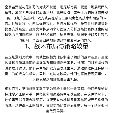
皇家盐湖城与芝加哥的对决不仅是一场足球比赛，更是一场展现团队
精神、凝聚力与激情的巅峰之战。此役吸引了成千上万的球迷前来观
赛，现场气氛热烈，双方队员在球场上展现出色的技术和顽强的斗
志。比赛过程中，两队你来我往，各自发挥优势，争夺胜利的渴望让
比赛充满悬念。这篇文章将从四个方面深入分析这场比赛体现出的足
球魅力与团队精神，包括战术布局、球员表现、球迷支持以及比赛后
的影响，全面而细致地阐述这场精彩对决的意义。
1、战术布局与策略较量
在这场激烈对抗中，两队教练都为球队制定了精妙的战术布局。皇家
盐湖城凭借其稳固的防守体系和快速反击策略，试图利用对方防线的
漏洞展开进攻。他们在中场组织方面表现出色，通过精准传递控制节
奏，为前锋提供机会。同时，在防守阶段，他们也保持着高度集中，
以避免被芝加哥抓住反击机会。
相对而言，芝加哥则采取了更为积极主动的进攻策略。他们希望通过
控球率来压制对手，并频繁利用边路传中制造威胁。在这种情况下，
他们需要提升配合默契度，以便更有效地撕开皇家盐湖城严密构筑的
防线。这种战术上的较量，使得整场比赛充满变数，每一个瞬间都可
能改变局势。