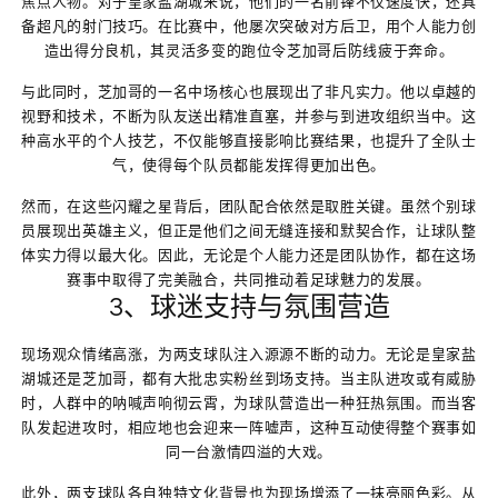
焦点人物。对于皇家盐湖城来说，他们的一名前锋不仅速度快，还具
备超凡的射门技巧。在比赛中，他屡次突破对方后卫，用个人能力创
造出得分良机，其灵活多变的跑位令芝加哥后防线疲于奔命。
与此同时，芝加哥的一名中场核心也展现出了非凡实力。他以卓越的
视野和技术，不断为队友送出精准直塞，并参与到进攻组织当中。这
种高水平的个人技艺，不仅能够直接影响比赛结果，也提升了全队士
气，使得每个队员都能发挥得更加出色。
然而，在这些闪耀之星背后，团队配合依然是取胜关键。虽然个别球
员展现出英雄主义，但正是他们之间无缝连接和默契合作，让球队整
体实力得以最大化。因此，无论是个人能力还是团队协作，都在这场
赛事中取得了完美融合，共同推动着足球魅力的发展。
3、球迷支持与氛围营造
现场观众情绪高涨，为两支球队注入源源不断的动力。无论是皇家盐
湖城还是芝加哥，都有大批忠实粉丝到场支持。当主队进攻或有威胁
时，人群中的呐喊声响彻云霄，为球队营造出一种狂热氛围。而当客
队发起进攻时，相应地也会迎来一阵嘘声，这种互动使得整个赛事如
同一台激情四溢的大戏。
此外，两支球队各自独特文化背景也为现场增添了一抹亮丽色彩。从