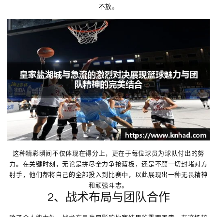
不放。
这种精彩瞬间不仅体现在得分上，更在于每位球员为球队付出的努
力。在关键时刻，无论是拼尽全力争抢篮板，还是不顾一切封堵对方
射手，他们都将自己的全部投入到比赛中，以此展现出一种无畏精神
和顽强斗志。
2、战术布局与团队合作