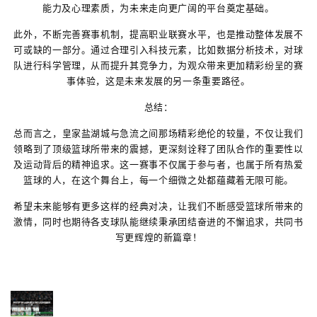
能力及心理素质，为未来走向更广阔的平台奠定基础。
此外，不断完善赛事机制，提高职业联赛水平，也是推动整体发展不
可或缺的一部分。通过合理引入科技元素，比如数据分析技术，对球
队进行科学管理，从而提升其竞争力，为观众带来更加精彩纷呈的赛
事体验，这是未来发展的另一条重要路径。
总结：
总而言之，皇家盐湖城与急流之间那场精彩绝伦的较量，不仅让我们
领略到了顶级篮球所带来的震撼，更深刻诠释了团队合作的重要性以
及运动背后的精神追求。这一赛事不仅属于参与者，也属于所有热爱
篮球的人，在这个舞台上，每一个细微之处都蕴藏着无限可能。
希望未来能够有更多这样的经典对决，让我们不断感受篮球所带来的
激情，同时也期待各支球队能继续秉承团结奋进的不懈追求，共同书
写更辉煌的新篇章！