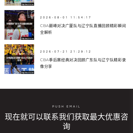
2026-08-01 11:54:17
CBA巅峰对决广厦队与辽宁队直播回顾精彩瞬间
全解析
2026-07-21 21:29:12
CBA季后赛经典对决回顾广东队与辽宁队精彩录
像分享
PUSH EMAIL
现在就可以联系我们获取最大优惠咨
询