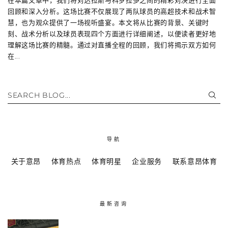
回顾和深入分析。这场比赛不仅展现了两队球员的高超技术和战术智
慧，也为观众提供了一场视听盛宴。本文将从比赛的背景、关键时
刻、战术分析以及球员表现四个方面进行详细阐述，以便读者更好地
理解这场比赛的精髓。通过对直播全程的回顾，我们将揭示双方如何
在...
SEARCH BLOG...
导航
关于意昂
体育热点
体育明星
企业服务
联系意昂体育
最新咨询