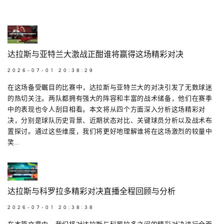
达拉斯与亚特兰大激战正酣谁将赢得这场精彩对决
2026-07-01 20:38:29
在这场备受瞩目的比赛中，达拉斯与亚特兰大的对决引发了无数球迷
的热切关注。两队都拥有强大的阵容和丰富的战术储备，他们在赛季
中的表现也令人刮目相看。本文将从四个方面深入分析这场精彩对
决，分别是球队历史背景、近期状态对比、关键球员分析以及战术布
置探讨。通过这些维度，我们将更好地理解谁将在这场激烈的较量中
笑...
达拉斯与科罗拉多精彩对决直播全程回顾与分析
2026-07-01 20:38:38
在本篇文章中，我们将对达拉斯与科罗拉多之间的精彩对决进行全面