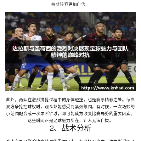
拉斯阵容更加自信。
此外，两队在激烈拼抢过程中的身体碰撞，也是赛事精彩之处。每当
双方争抢控球权时，观众都能感受到紧张氛围。有时候，一次巧妙的
小范围配合或一次果断铲球，都可能成为改变比赛局势的重要因素。
这些瞬间正是足球魅力所在，让人无法自拔。
2、战术分析