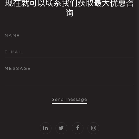
现在就可以联系我们获取最大优惠咨
询
NAME
E-MAIL
MESSAGE
Send message