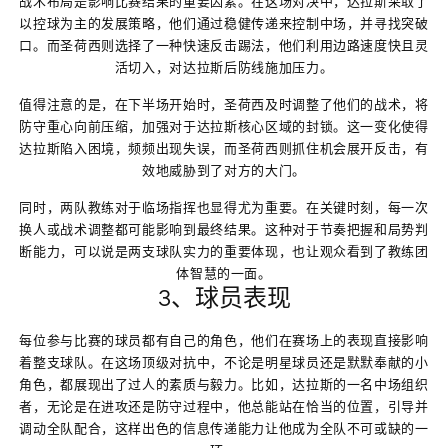
战术布局是影响比赛结果的重要因素。在这场对决中，达拉斯采取了
以控球为主的发展策略，他们通过稳健传递来控制中场，并寻找突破
口。而圣荷西则选择了一种快速反击踢法，他们利用边路速度快且灵
活切入，对达拉斯后防线施加压力。
值得注意的是，在下半场开始时，圣荷西及时调整了他们的战术，将
防守重心向前压缩，加强对于达拉斯核心区域的封锁。这一变化使得
达拉斯陷入困境，频频出现失误，而圣荷西则抓住机会展开反击，有
效地威胁到了对方的大门。
同时，两队教练对于临场指挥也显得尤为重要。在关键时刻，每一次
换人或战术调整都可能影响到最终结果。这种对于节奏把握和局势判
断能力，可以说是两支球队实力的重要体现，也让观众看到了教练团
体智慧的一面。
3、球员表现
每位参与比赛的球员都有自己的角色，他们在赛场上的表现直接影响
着整支球队。在这场顶级对抗中，不论是明星球员还是默默奉献的小
角色，都展现出了过人的素质与毅力。比如，达拉斯的一名中场组织
者，无论是在进攻还是防守过程中，他总能站在恰当的位置，引导并
调动全队配合，这样出色的信息传递能力让他成为全队不可或缺的一