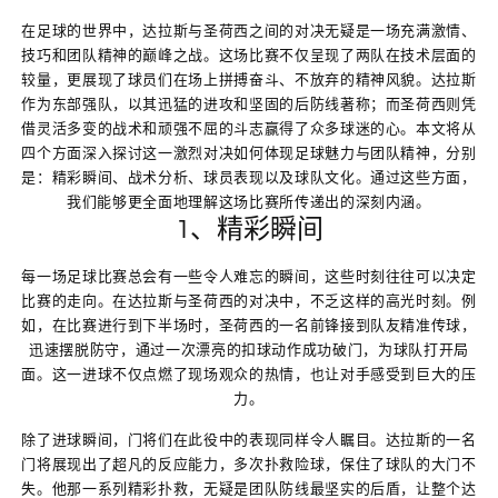
在足球的世界中，达拉斯与圣荷西之间的对决无疑是一场充满激情、
技巧和团队精神的巅峰之战。这场比赛不仅呈现了两队在技术层面的
较量，更展现了球员们在场上拼搏奋斗、不放弃的精神风貌。达拉斯
作为东部强队，以其迅猛的进攻和坚固的后防线著称；而圣荷西则凭
借灵活多变的战术和顽强不屈的斗志赢得了众多球迷的心。本文将从
四个方面深入探讨这一激烈对决如何体现足球魅力与团队精神，分别
是：精彩瞬间、战术分析、球员表现以及球队文化。通过这些方面，
我们能够更全面地理解这场比赛所传递出的深刻内涵。
1、精彩瞬间
每一场足球比赛总会有一些令人难忘的瞬间，这些时刻往往可以决定
比赛的走向。在达拉斯与圣荷西的对决中，不乏这样的高光时刻。例
如，在比赛进行到下半场时，圣荷西的一名前锋接到队友精准传球，
迅速摆脱防守，通过一次漂亮的扣球动作成功破门，为球队打开局
面。这一进球不仅点燃了现场观众的热情，也让对手感受到巨大的压
力。
除了进球瞬间，门将们在此役中的表现同样令人瞩目。达拉斯的一名
门将展现出了超凡的反应能力，多次扑救险球，保住了球队的大门不
失。他那一系列精彩扑救，无疑是团队防线最坚实的后盾，让整个达