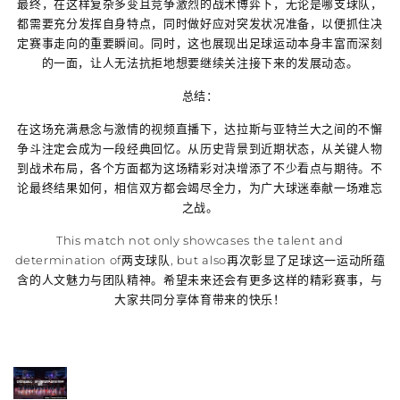
最终，在这样复杂多变且竞争激烈的战术博弈下，无论是哪支球队，
都需要充分发挥自身特点，同时做好应对突发状况准备，以便抓住决
定赛事走向的重要瞬间。同时，这也展现出足球运动本身丰富而深刻
的一面，让人无法抗拒地想要继续关注接下来的发展动态。
总结：
在这场充满悬念与激情的视频直播下，达拉斯与亚特兰大之间的不懈
争斗注定会成为一段经典回忆。从历史背景到近期状态，从关键人物
到战术布局，各个方面都为这场精彩对决增添了不少看点与期待。不
论最终结果如何，相信双方都会竭尽全力，为广大球迷奉献一场难忘
之战。
This match not only showcases the talent and
determination of两支球队, but also再次彰显了足球这一运动所蕴
含的人文魅力与团队精神。希望未来还会有更多这样的精彩赛事，与
大家共同分享体育带来的快乐！