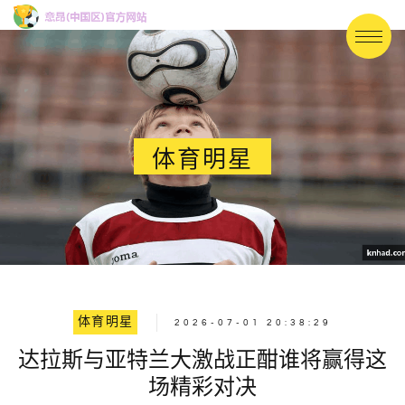
体育明星
体育明星
2026-07-01 20:38:29
达拉斯与亚特兰大激战正酣谁将赢得这
场精彩对决