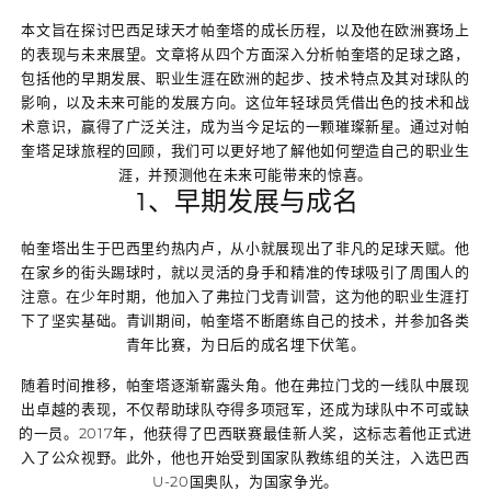
本文旨在探讨巴西足球天才帕奎塔的成长历程，以及他在欧洲赛场上
的表现与未来展望。文章将从四个方面深入分析帕奎塔的足球之路，
包括他的早期发展、职业生涯在欧洲的起步、技术特点及其对球队的
影响，以及未来可能的发展方向。这位年轻球员凭借出色的技术和战
术意识，赢得了广泛关注，成为当今足坛的一颗璀璨新星。通过对帕
奎塔足球旅程的回顾，我们可以更好地了解他如何塑造自己的职业生
涯，并预测他在未来可能带来的惊喜。
1、早期发展与成名
帕奎塔出生于巴西里约热内卢，从小就展现出了非凡的足球天赋。他
在家乡的街头踢球时，就以灵活的身手和精准的传球吸引了周围人的
注意。在少年时期，他加入了弗拉门戈青训营，这为他的职业生涯打
下了坚实基础。青训期间，帕奎塔不断磨练自己的技术，并参加各类
青年比赛，为日后的成名埋下伏笔。
随着时间推移，帕奎塔逐渐崭露头角。他在弗拉门戈的一线队中展现
出卓越的表现，不仅帮助球队夺得多项冠军，还成为球队中不可或缺
的一员。2017年，他获得了巴西联赛最佳新人奖，这标志着他正式进
入了公众视野。此外，他也开始受到国家队教练组的关注，入选巴西
U-20国奥队，为国家争光。