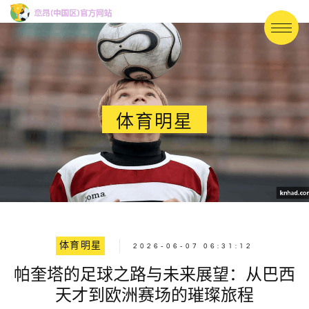
体育明星
体育明星
2026-06-07 06:31:12
帕奎塔的足球之路与未来展望：从巴西
天才到欧洲赛场的璀璨旅程