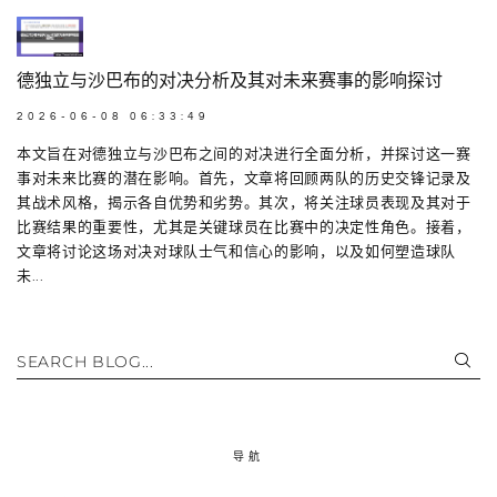
德独立与沙巴布的对决分析及其对未来赛事的影响探讨
2026-06-08 06:33:49
本文旨在对德独立与沙巴布之间的对决进行全面分析，并探讨这一赛
事对未来比赛的潜在影响。首先，文章将回顾两队的历史交锋记录及
其战术风格，揭示各自优势和劣势。其次，将关注球员表现及其对于
比赛结果的重要性，尤其是关键球员在比赛中的决定性角色。接着，
文章将讨论这场对决对球队士气和信心的影响，以及如何塑造球队
未...
SEARCH BLOG...
导航