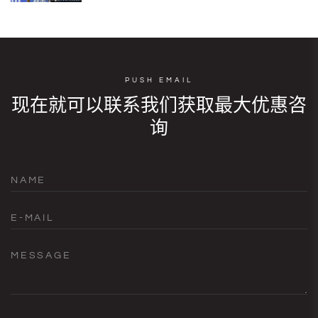
PUSH EMAIL
现在就可以联系我们获取最大优惠咨
询
NAME
E-MAIL
MESSAGE