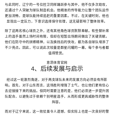
与此同时，辽宁的一号位控卫同样踊跃参与其中，他不仅多次助攻，
还通过个人突破为球队制造机会。他精准的传导能力让整个团队运作
更加流畅，是球队能持续追赶的重要因素。不过，在关键时刻，他也
显现出一定压力，下意识选择保守处理，这无疑影响了整体效率。
除了这两名核心球员之外，还有其他角色球员默默奉献。有些替补席
上的选手虽然上场时间有限，但却在短暂出场期间做出了关键贡献。
他们在防守中的拼搏精神，以及换挡后的快攻，都为各自球队增添了
不少亮点。因此，可以说此次较量是群星闪耀的一幕，每个参与者都
值得赞赏。
意昂体育官网
4、后续发展与启示
经过这一轮激烈角逐，对于两支球队未来的发展方向必然会有所影
响。首先，对于山东而言，这场胜利增强了士气，也让他们更有信心
去迎接接下来的挑战。但同时需要注意的是，他们必须进一步提升团
队配合，以避免过于依赖个别明星选手，从而形成更具威胁性的整体
阵容。
而对于辽宁来说，这一败仗虽令人遗憾，但实际上也是一次良好的警