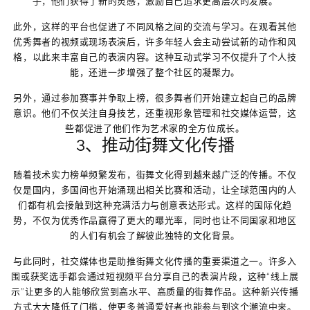
手，他们获得了新的灵感，激励自己追求更高层次的发展。
此外，这样的平台也促进了不同风格之间的交流与学习。在观看其他
优秀舞者的视频或现场表演后，许多年轻人会主动尝试新的动作和风
格，以此来丰富自己的表演内容。这种互动式学习不仅提升了个人技
能，还进一步增强了整个社区的凝聚力。
另外，通过参加赛事并争取上榜，很多舞者们开始建立起自己的品牌
意识。他们不仅关注自身技艺，还重视形象管理和社交媒体运营，这
些都促进了他们作为艺术家的全方位成长。
3、推动街舞文化传播
随着技术实力榜单频繁发布，街舞文化得到越来越广泛的传播。不仅
仅是国内，多国间也开始涌现出相关比赛和活动，让全球范围内的人
们都有机会接触到这种充满活力与创意表达形式。这样的国际化趋
势，不仅为优秀作品赢得了更大的曝光率，同时也让不同国家和地区
的人们有机会了解彼此独特的文化背景。
与此同时，社交媒体也是助推街舞文化传播的重要渠道之一。许多入
围或获奖选手都会通过短视频平台分享自己的表演片段，这种“线上展
示”让更多的人能够欣赏到高水平、高质量的街舞作品。这种新兴传播
方式大大降低了门槛，使更多普通爱好者也能参与到这个潮流中来。