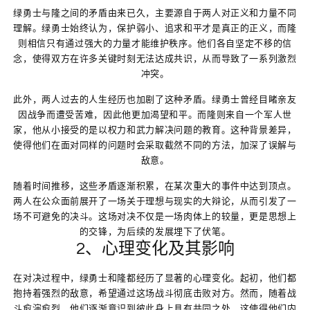
绿勇士与隆之间的矛盾由来已久，主要源自于两人对正义和力量不同
理解。绿勇士始终认为，保护弱小、追求和平才是真正的正义，而隆
则相信只有通过强大的力量才能维护秩序。他们各自坚定不移的信
念，使得双方在许多关键时刻无法达成共识，从而导致了一系列激烈
冲突。
此外，两人过去的人生经历也加剧了这种矛盾。绿勇士曾经目睹亲友
因战争而遭受苦难，因此他更加渴望和平。而隆则来自一个军人世
家，他从小接受的是以权力和武力解决问题的教育。这种背景差异，
使得他们在面对同样的问题时会采取截然不同的方法，加深了误解与
敌意。
随着时间推移，这些矛盾逐渐积累，在某次重大的事件中达到顶点。
两人在公众面前展开了一场关于理想与现实的大辩论，从而引发了一
场不可避免的决斗。这场对决不仅是一场肉体上的较量，更是思想上
的交锋，为后续的发展埋下了伏笔。
2、心理变化及其影响
在对决过程中，绿勇士和隆都经历了显著的心理变化。起初，他们都
抱持着强烈的敌意，希望通过这场战斗彻底击败对方。然而，随着战
斗愈演愈烈，他们逐渐意识到彼此身上具有共同之处，这使得他们内