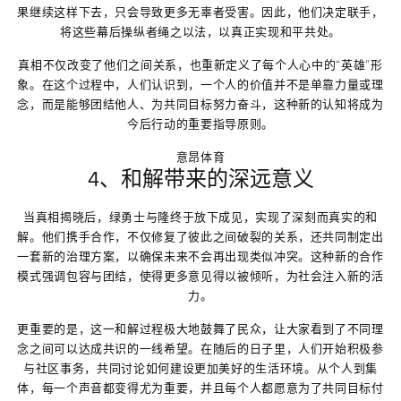
果继续这样下去，只会导致更多无辜者受害。因此，他们决定联手，
将这些幕后操纵者绳之以法，以真正实现和平共处。
真相不仅改变了他们之间关系，也重新定义了每个人心中的“英雄”形
象。在这个过程中，人们认识到，一个人的价值并不是单靠力量或理
念，而是能够团结他人、为共同目标努力奋斗，这种新的认知将成为
今后行动的重要指导原则。
意昂体育
4、和解带来的深远意义
当真相揭晓后，绿勇士与隆终于放下成见，实现了深刻而真实的和
解。他们携手合作，不仅修复了彼此之间破裂的关系，还共同制定出
一套新的治理方案，以确保未来不会再出现类似冲突。这种新的合作
模式强调包容与团结，使得更多意见得以被倾听，为社会注入新的活
力。
更重要的是，这一和解过程极大地鼓舞了民众，让大家看到了不同理
念之间可以达成共识的一线希望。在随后的日子里，人们开始积极参
与社区事务，共同讨论如何建设更加美好的生活环境。从个人到集
体，每一个声音都变得尤为重要，并且每个人都愿意为了共同目标付