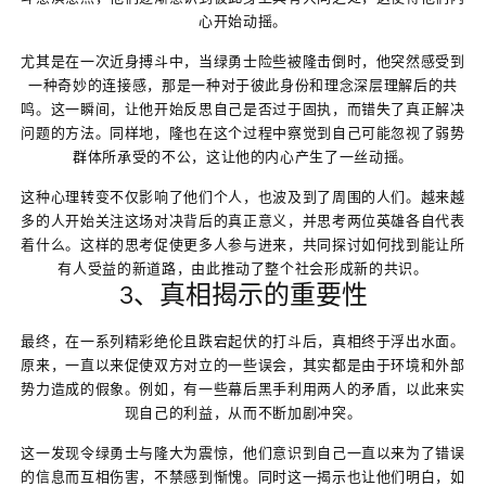
心开始动摇。
尤其是在一次近身搏斗中，当绿勇士险些被隆击倒时，他突然感受到
一种奇妙的连接感，那是一种对于彼此身份和理念深层理解后的共
鸣。这一瞬间，让他开始反思自己是否过于固执，而错失了真正解决
问题的方法。同样地，隆也在这个过程中察觉到自己可能忽视了弱势
群体所承受的不公，这让他的内心产生了一丝动摇。
这种心理转变不仅影响了他们个人，也波及到了周围的人们。越来越
多的人开始关注这场对决背后的真正意义，并思考两位英雄各自代表
着什么。这样的思考促使更多人参与进来，共同探讨如何找到能让所
有人受益的新道路，由此推动了整个社会形成新的共识。
3、真相揭示的重要性
最终，在一系列精彩绝伦且跌宕起伏的打斗后，真相终于浮出水面。
原来，一直以来促使双方对立的一些误会，其实都是由于环境和外部
势力造成的假象。例如，有一些幕后黑手利用两人的矛盾，以此来实
现自己的利益，从而不断加剧冲突。
这一发现令绿勇士与隆大为震惊，他们意识到自己一直以来为了错误
的信息而互相伤害，不禁感到惭愧。同时这一揭示也让他们明白，如