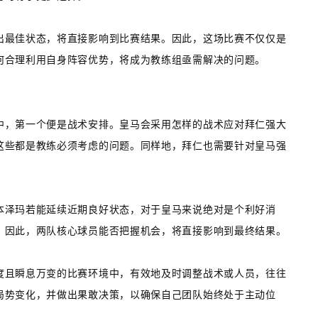
出最佳状态，将直接影响到比赛结果。因此，这场比赛不仅仅是
何合理利用自身阵容优势，将成为教练组亟需解决的问题。
中，第一个便是战术安排。皇马会采用怎样的战术应对拜仁强大
这些都是教练必须考虑的问题。同样地，拜仁也需要针对皇马强
本泽玛若能延续近期良好状态，对于皇马来说绝对是个利好消
。因此，两队核心球员能否把握机会，将直接影响到最终结果。
度且瞬息万变的比赛环境中，有效地及时调整战术或人员，往往
局势变化，并做出果敢决策，以确保自己团队始终处于主动位