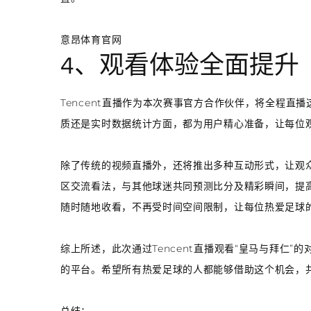
意昂体育官网
4、观看体验全面提升
Tencent直播作为本次赛事官方合作伙伴，将全程
质还是实时数据统计方面，都为用户精心准备，让每位
除了传统的视频直播外，还将推出多种互动形式，让观
区交流看法，与其他球迷共同预测比分及精彩瞬间，提
随时随地收看，不再受时间空间限制，让每位热爱足球
综上所述，此次通过Tencent直播观看“皇马与拜仁
的平台。希望所有热爱足球的人都能够借助这个机会，
总结：