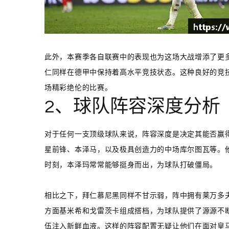
此外，本赛季各自联赛中的表现也为这场大战增添了更
仁同样在德甲中保持着高水平竞技状态。这种良好的竞
场精彩绝伦的比赛。
2、球队阵容深度分析
对于任何一支顶级球队来说，阵容深度是决定其能否赢
星前锋、本泽马，以及极具创造力的中场库尔图瓦等。
时刻，本泽玛常常能够挺身而出，为球队打破僵局。
相比之下，拜仁慕尼黑同样不甘示弱，阵中拥有莱万多
方面基米希和戈雷茨卡组成搭档，为球队提供了源源不
伍注入新鲜血液。这样的阵容配置无疑让他们在面对皇