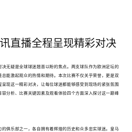
讯直播全程呈现精彩对决
对决无疑是全球球迷翘首以盼的焦点。两支球队作为欧洲足坛的
量总能激起观众的热情和期待。本次比赛不仅关乎荣誉，更是双
程呈现这一精彩对决，让每位球迷都能够感受到现场的紧张氛围
阵容分析、比赛关键因素及观看体验四个方面深入探讨这一巅峰
力的俱乐部之一，各自拥有着辉煌的历史和众多忠实球迷。皇马