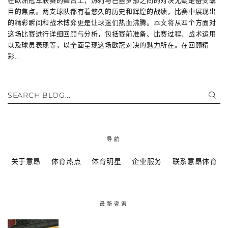
目的焦点。两支球队都有着悠久的历史和辉煌的战绩，比赛中展现出
的精彩瞬间和战术博弈更是让球迷们热血沸腾。本文将从四个方面对
这场比赛进行详细回顾与分析，包括赛前准备、比赛过程、战术运用
以及球员表现等，以全面呈现这场欧冠对决的魅力所在。在回顾精
彩...
SEARCH BLOG...
导航
关于意昂
体育热点
体育明星
企业服务
联系意昂体育
最新咨询