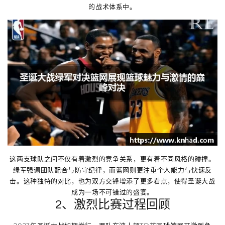
的战术体系中。
这两支球队之间不仅有着激烈的竞争关系，更有着不同风格的碰撞。
绿军强调团队配合与防守纪律，而篮网则更注重个人能力与快速反
击。这种独特的对比，也为双方交锋增添了更多看点，使得圣诞大战
成为一场不可错过的盛宴。
2、激烈比赛过程回顾