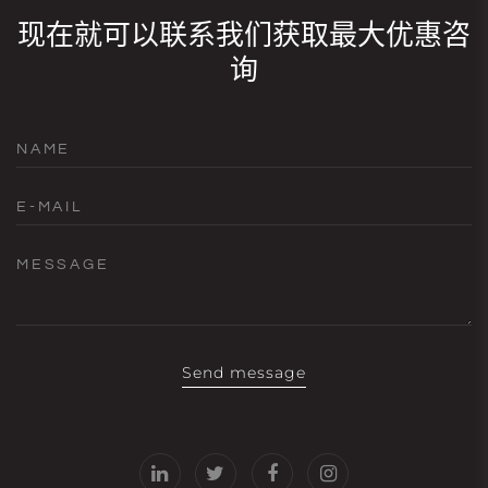
现在就可以联系我们获取最大优惠咨
询
NAME
E-MAIL
MESSAGE
Send message