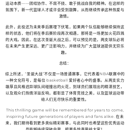
运动本质——团结协作、不屈不挠、敢于挑战自我的精神。在这样的
氛围下，新一代篮球人才或许会受到鼓舞，从而继续传承这种热爱与
激情。
此外，此役还为未来季后赛埋下伏笔，如果两个队伍能够继续保持这
样的状态，他们将在季后赛阶段再次相遇，那将是一场更加火花四溅
的大戏。因此，在这次圣诞大战之后，可以预见的是，两支球队必将
在未来产生更深远、更广泛影响力，并继续为广大篮球迷提供无穷乐
趣。
总结：
综上所述，“圣诞大战”不仅是一场普通赛事，它代表着NBA联赛中的
一种文化符号，是每位 basketball 爱好者心中的盛事。从两支实力
雄厚且风格迥异球队间碰撞出的火花，到球员们展现出的精湛技艺，
以及观众们热情洋溢反响，都彰显了体育竞技之美，以及篮球运动带
给人们无尽快乐的重要性。
This thrilling game will be remembered for years to come,
inspiring future generations of players and fans alike. 在未
来，我们期待看到更多类似精彩赛事，与此同时也希望这些优秀运动
员能够持续突破自我，把更多惊喜带给大家！