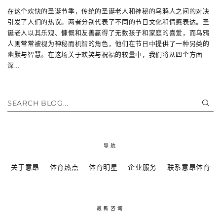
在这个欢快的圣诞节季，传统的圣诞老人和神秘的乌鸦人之间的对决
引发了人们的热议。两者分别代表了不同的节日文化和情感表达。圣
诞老人以其乐观、慷慨和友善赢得了无数孩子和家庭的喜爱，而乌鸦
人则常常被视为神秘而机智的角色，他们在节日中提供了一种另类的
幽默与智慧。在这场关于欢笑与祝福的较量中，我们将从四个方面
深...
SEARCH BLOG...
导航
关于意昂
体育热点
体育明星
企业服务
联系意昂体育
最新咨询