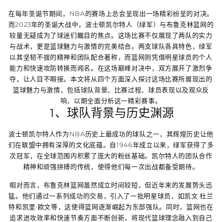
在每年圣诞节期间，NBA的赛场上总会呈现出一场精彩纷呈的对决。
而2023年的圣诞大战中，波士顿凯尔特人（绿军）与布鲁克林篮网的
较量无疑成为了球迷们瞩目的焦点。这场比赛不仅展现了两队的实力
与战术，更是篮球魅力与激情的完美结合。两支球队各具特色，绿军
以其坚韧不拔的精神和团队配合著称，而篮网则凭借明星球员的个人
能力和快速攻防转换而闻名。在这场巅峰对决中，双方展开了激烈争
夺，让人目不暇接。本文将从四个方面深入探讨这场比赛所展现出的
篮球魅力与激情，包括球队背景、比赛过程、球员表现以及观众反
响，以期全面分析这一精彩赛事。
1、球队背景与历史渊源
波士顿凯尔特人作为NBA历史上最成功的球队之一，其辉煌历史让他
们在联盟中拥有深厚的文化底蕴。自1946年成立以来，绿军获得了多
次冠军，在全球范围内积累了庞大的粉丝基础。凯尔特人的团队合作
精神和顽强拼搏的传统，使得他们每一次出战都备受期待。
相对而言，布鲁克林篮网虽然成立时间较短，但近年来的发展势头迅
猛。他们通过一系列成功的交易，引入了一批明星球员，如凯文·杜兰
特和凯里·欧文等，这使得篮网逐渐崛起为东部强队。同时，篮网也在
追求进攻效率和快速节奏方面不断创新，将现代篮球理念融入到自己