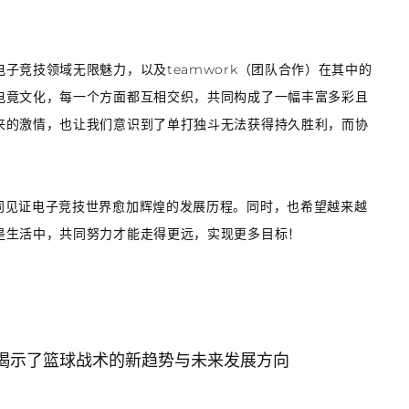
子竞技领域无限魅力，以及teamwork（团队合作）在其中的
电竟文化，每一个方面都互相交织，共同构成了一幅丰富多彩且
来的激情，也让我们意识到了单打独斗无法获得持久胜利，而协
同见证电子竞技世界愈加辉煌的发展历程。同时，也希望越来越
是生活中，共同努力才能走得更远，实现更多目标！
揭示了篮球战术的新趋势与未来发展方向