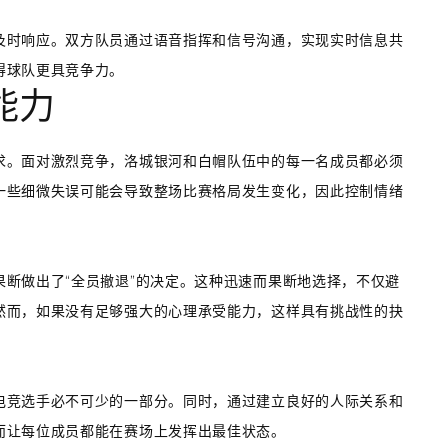
及时响应。双方队员通过语音指挥和信号沟通，实现实时信息共
得球队更具竞争力。
能力
求。面对激烈竞争，洛城银河和白帽队伍中的每一名成员都必须
一些细微失误可能会导致整场比赛格局发生变化，因此控制情绪
断做出了“全员撤退”的决定。这种迅速而果断地选择，不仅避
然而，如果没有足够强大的心理承受能力，这样具有挑战性的抉
电竞选手必不可少的一部分。同时，通过建立良好的人际关系和
而让每位成员都能在赛场上发挥出最佳状态。