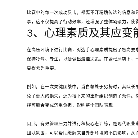
比赛中的每一次成功反击，都离不开精确传达的信息和
享，这不仅提高了行动效率，还增强了整体凝聚力，使
3、心理素质及其应变
在高压环境下进行比赛，对选手心理素质提出了极高要
保持冷静、专注，以便做出最佳决策。在紧张局势下，
显得尤为重要。
例如，在一次关键团战中，当白帽处于劣势时，其队长果
免了更大的损失，还为接下来的重新组织创造了条件。
择可能会变成沉重负担，影响整个团队表现。
因此，有效管理压力并进行积极心态训练，是现代职业
团队氛围，可以帮助缓解来自外部环境的不良影响，从