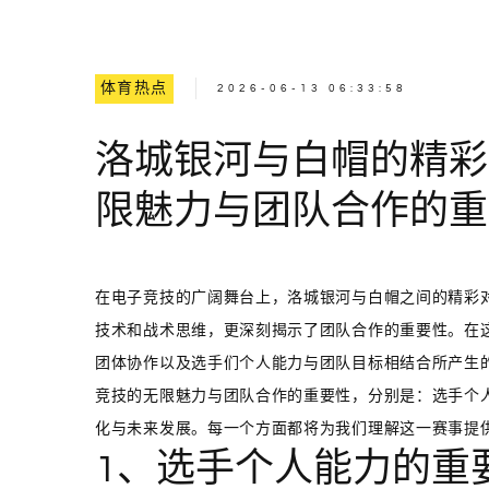
体育热点
2026-06-13 06:33:58
洛城银河与白帽的精彩
限魅力与团队合作的重
在电子竞技的广阔舞台上，洛城银河与白帽之间的精彩
技术和战术思维，更深刻揭示了团队合作的重要性。在
团体协作以及选手们个人能力与团队目标相结合所产生
竞技的无限魅力与团队合作的重要性，分别是：选手个
化与未来发展。每一个方面都将为我们理解这一赛事提
1、选手个人能力的重