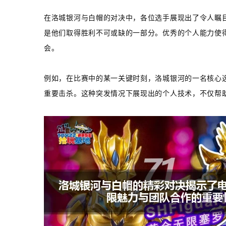
在洛城银河与白帽的对决中，各位选手展现出了令人瞩
是他们取得胜利不可或缺的一部分。优秀的个人能力使
会。
例如，在比赛中的某一关键时刻，洛城银河的一名核心
重要击杀。这种突发情况下展现出的个人技术，不仅帮