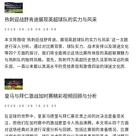
热刺迎战舒肯迪展现英超球队的实力与风采
2026-06-29 06:28:56
本文将围绕“热刺迎战舒肯迪，展现英超球队的实力与风采”这一主题
进行深入分析。通过对比赛背景、球队实力、战术安排以及球迷文化
等四个方面的探讨，我们将全面揭示这场比赛所体现的英超联赛魅力
与热刺队的独特风格。首先，热刺作为英超历史悠久且影响深远的俱
乐部，一直以来都以其高水平的竞技表现和激情四溢的球迷文化而...
皇马与拜仁激战加时赛精彩视频回顾与分析
2026-06-29 16:23:30
在足球的世界中，皇家马德里与拜仁慕尼黑之间的对决总是备受关
注，而他们在加时赛中的激战更是令人热血沸腾。本文将从四个方面
对这场经典对决进行深度分析与回顾，包括比赛前的准备情况、比赛
过程中的关键瞬间、球队战术的变化以及球员表现的亮点。通过精彩