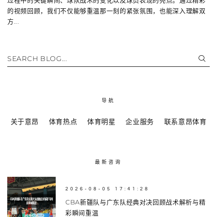
的视频回顾，我们不仅能够重温那一刻的紧张氛围，也能深入理解双
方...
SEARCH BLOG...
导航
关于意昂
体育热点
体育明星
企业服务
联系意昂体育
最新咨询
2026-08-05 17:41:28
CBA新疆队与广东队经典对决回顾战术解析与精
彩瞬间重温