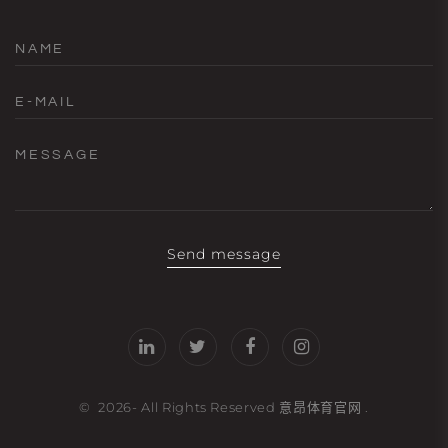
NAME
E-MAIL
MESSAGE
Send message
©
2026
- All Rights Reserved
意昂体育官网
.