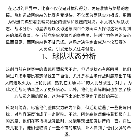
在足球的世界中，比赛不仅仅是对抗和得分，更是激情与梦想的碰
撞。热刺迎战阿纳森的比赛备受期待，不仅因为两队实力相当，更因
为球迷们渴望看到精彩绝伦的进球和激烈的对决。本文将从球队状
态、战术分析、球星表现以及球迷氛围四个方面深入探讨这场即将到
来的精彩赛事。在当前竞争愈发激烈的赛季里，热刺全力争胜的决心
显而易见，而阿纳森也不甘示弱。这场对决注定会成为本轮联赛的一
大亮点，引发无数关注与讨论。
1、球队状态分析
热刺目前在联赛中的表现可谓起伏不定，但近期状态有所回暖。他们
通过几场重要比赛逐渐找回了自信，尤其是在主场作战时展现出了强
大的进攻火力。上轮比赛，热刺在主场以4:1的大比分战胜了对手，为
此次迎战阿纳森注入了更多信心。此外，他们在训练期间也加强了核
心队员之间的配合，这为接下来的比赛奠定了良好的基础。
反观阿纳森，尽管他们整体实力较为平衡，但近期遭遇了一些伤病困
扰，对阵容深度造成了一定影响。不过，阿纳森依然保持着积极向上
的态度，他们在客场挑战强敌时，总能展现出顽强拼搏的一面。在过
去几轮中，他们也取得了一些不错的成绩，让人看到了他们反弹的希
望。