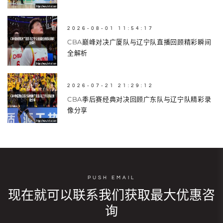
2026-08-01 11:54:17
CBA巅峰对决广厦队与辽宁队直播回顾精彩瞬间
全解析
2026-07-21 21:29:12
CBA季后赛经典对决回顾广东队与辽宁队精彩录
像分享
PUSH EMAIL
现在就可以联系我们获取最大优惠咨
询