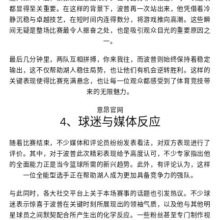
都显得至关重要。在这样的背景下，波普再一次站出来，他凭借着冷
静沉稳与卓越技艺，在短时间内连得数分，将游戏推向高潮。这些瞬
间无疑是整场比赛最令人振奋之处，也是吸引观众目光的重要原因之
一。
最后几分钟里，两队互相拼搏，你来我往，而波普则始终保持着稳定
输出，这不仅帮助湖人稳住局势，也让他们有机会逆转胜利。这样的
关键表现使得比赛充满悬念，也让每一位观众都感受到了体育竞技带
来的无限魅力。
意昂官网
4、球迷与媒体反应
随着比赛结束，不少媒体和评论员纷纷发表看法，对双方表现进行了
评价。其中，对于波普此次精彩表现给予高度认可，不少专家指出他
的全面能力正是当今篮球所需的新兴趋势。此外，有评论认为，这样
一位全能型选手正在帮助湖人成为更加具备竞争力的强队。
与此同时，各大社交平台上关于本场赛事的话题也引发热议。不少球
迷表示惊喜于波普在关键时刻所展现出的领袖气质，以及他与其他明
星球员之间默契配合所产生出的化学反应。一些粉丝甚至专门制作视