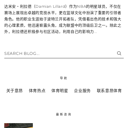
达米安・利拉德（Damian Lillard）作为NBA的明星球员，不仅在
赛场上展现出卓越的竞技水平，更在篮球文化中扮演了重要的引领者
角色。他的职业生涯始于波特兰开拓者队，凭借着出色的技术和强大
的心理素质，他迅速崭露头角，成为联盟中的顶级后卫之一。除此之
外，利拉德还积极参与社区活动，利用自己的影响力...
SEARCH BLOG...
导航
关于意昂
体育热点
体育明星
企业服务
联系意昂体育
最新咨询