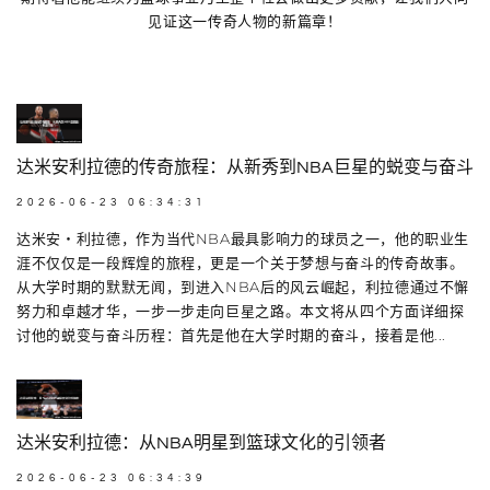
见证这一传奇人物的新篇章！
达米安利拉德的传奇旅程：从新秀到NBA巨星的蜕变与奋斗
2026-06-23 06:34:31
达米安・利拉德，作为当代NBA最具影响力的球员之一，他的职业生
涯不仅仅是一段辉煌的旅程，更是一个关于梦想与奋斗的传奇故事。
从大学时期的默默无闻，到进入NBA后的风云崛起，利拉德通过不懈
努力和卓越才华，一步一步走向巨星之路。本文将从四个方面详细探
讨他的蜕变与奋斗历程：首先是他在大学时期的奋斗，接着是他...
达米安利拉德：从NBA明星到篮球文化的引领者
2026-06-23 06:34:39