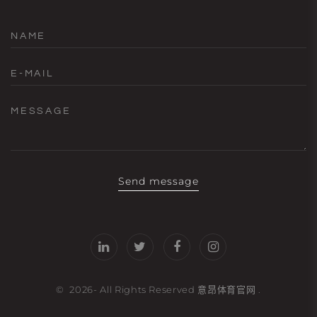
NAME
E-MAIL
MESSAGE
Send message
©
2026
- All Rights Reserved
意昂体育官网
.