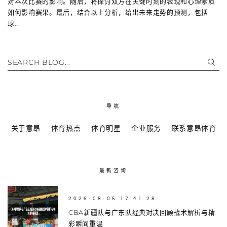
对本次比赛的影响。随后，将探讨双方在关键时刻的表现和心理素质
如何影响赛果。最后，结合以上分析，给出未来走势的预测，包括
球...
SEARCH BLOG...
导航
关于意昂
体育热点
体育明星
企业服务
联系意昂体育
最新咨询
2026-08-05 17:41:28
CBA新疆队与广东队经典对决回顾战术解析与精
彩瞬间重温