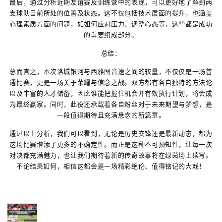
最后，通过分析近期友谊赛及训练营中的表现，可以更好地了解到两
支球队目前所处的位置及状态。这不仅包括技术层面的提升，也涵盖
心理素质方面的问题，如如何应对压力、调整心态等，这些都是成功
的重要组成部分。
总结：
总而言之，本次洛城银河与西雅图音速之间的较量，不仅仅是一场普
通比赛，更是一场关于荣耀与信念之战。双方都有各自独特的方法论
以及丰富的人才储备，因此谁能把握住机会并有效执行计划，将会成
为最终赢家。同时，此役还承载着各自粉丝对于未来期望与梦想，是
一段值得期待且充满悬念的新篇章。
通过以上分析，我们可以看到，无论是历史交锋还是最新动态，都为
这场比赛增添了更多的不确定性。而正是这种不可预知性，让每一次
对决都充满魅力，也让我们期待着新的传奇故事将在绿茵场上续写。
不论结果如何，相信这都会是一场精彩绝伦、值得铭记的大戏！