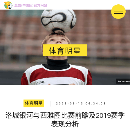
体育明星
体育明星
2026-06-13 06:34:03
洛城银河与西雅图比赛前瞻及2019赛季
表现分析