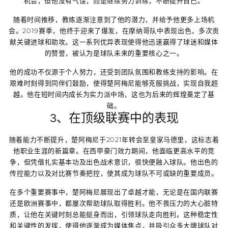
机会，但他没有气馁，而是继续努力训练，不断提升自己。
随着时间推移，教练逐渐注意到了他的潜力，并给予他更多上场机
会。2019赛季，他终于迎来了爆发，在摩纳哥队中表现出色，多次贡
献关键进球和助攻。这一系列优异表现使得他迅速赢得了球迷和媒体
的赞誉，被认为是球队未来的重要核心之一。
他的成功不仅源于个人努力，还受到团队氛围和教练支持的影响。在
艰难时刻得到同伴们鼓励，使得楚阿梅尼能够克服挑战，实现自我超
越。他在短时间内成长为实力派中场，这也为后来的辉煌奠定了基
础。
3、在顶级联赛中的表现
随着能力不断提升，楚阿梅尼于2021年转会至皇家马德里，这标志着
他职业生涯的新篇章。在西甲豪门效力期间，他面临更高水平的竞
争，但凭借扎实基本功及出色战术意识，很快便融入球队。他出色的
传控能力以及对比赛节奏把控，使其成为球队不可或缺的重要成员。
在多个重要赛事中，楚阿梅尼展现出了卓越才能，无论是在国内联赛
还是欧洲赛事中，都屡次帮助球队取得胜利。他不畏压力的大心脏特
质，让他在关键时刻总能挺身而出，引领球队走向胜利。这种稳定性
和关键性的发挥，使得他逐渐成为媒体焦点，并吸引众多大牌球队对