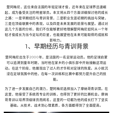
楚阿梅尼，这位来自法国的年轻足球才俊，近年来在足球界迅速崛
起，成为备受关注的明星球员。本文将从四个方面详细探讨他的成长
之路：一是早期经历与青训背景，二是职业生涯初期的挑战与突破，
三是在顶级联赛中的表现，以及四是未来发展的前景与展望。通过对
这几个方面的分析，我们不仅能够更好地理解楚阿梅尼如何从一个年
轻才俊成长为当今足坛的巨星，也能展望他在未来可能取得的成就和
影响力。
1、早期经历与青训背景
楚阿梅尼出生于2000年，是法国的一名足球运动员。他的足球启蒙
可以追溯到童年时期，当时他在家乡的小俱乐部中开始接触这项运
动。在这个阶段，他展现出了过人的才华和对足球的热爱。从小就沉
浸在足球氛围中的他，在每一次训练和比赛中都努力提升自己的技
能。
为了进一步发展自己的潜力，楚阿梅尼选择加入了摩纳哥青训营。在
这里，他接受了系统而专业的训练，也得到了更好的比赛机会。摩纳
哥青训以培养顶级球员而闻名，这里的一切都为他的成长打下了坚实
基础。从技术、战术到心理素质，各方面都得到了全面提高。