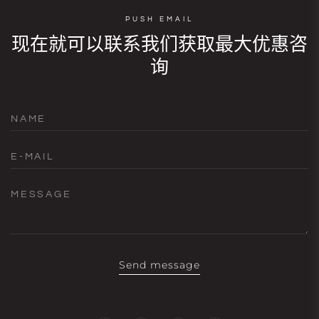
PUSH EMAIL
现在就可以联系我们获取最大优惠咨
询
NAME
E-MAIL
MESSAGE
Send message