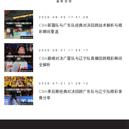
最新咨询
2026-08-05 17:41:28
CBA新疆队与广东队经典对决回顾战术解析与精
彩瞬间重温
2026-08-01 11:54:17
CBA巅峰对决广厦队与辽宁队直播回顾精彩瞬间
全解析
2026-07-21 21:29:12
CBA季后赛经典对决回顾广东队与辽宁队精彩录
像分享