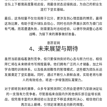
全队上下都需高度重视此役，用最佳状态迎接挑战，为自己的职业生
涯打下坚实基础。
最后，这场较量不仅仅局限于比分，更涉及到心理层面的博弈。赢得
这场比赛，有助于提升球队自信心，同时也向外界展示其作为豪门应
有气魄。而若遭遇失败，则需要及时总结经验，以便尽快调整心态和
战略，为接下来的赛事做好准备。
意昂官网
4、未来展望与期待
虽然当前面临着激烈竞争，但只要保持良好的心态与努力付出，相信
拜仁将在未来继续书写辉煌篇章。他们拥有广泛的人才储备，加之科
学合理的训练体系，以及极具前瞻性的管理模式，这些都为团队长远
发展奠定了坚实基础。同时，通过不断引入新鲜血液，实现老将与新
人的有效结合，将进一步增强团队凝聚力。
对于即将到来的赛季，众多专家预测拜仁仍然会是德甲乃至欧洲足坛
的一支强有力竞争者。尽管面临来自国内外其他俱乐部日益增长挑
战，但凭借丰富的大赛经验以及坚定不移追求胜利决心，相信他们会
再次站上巅峰，引领足球潮流走向新的辉煌。